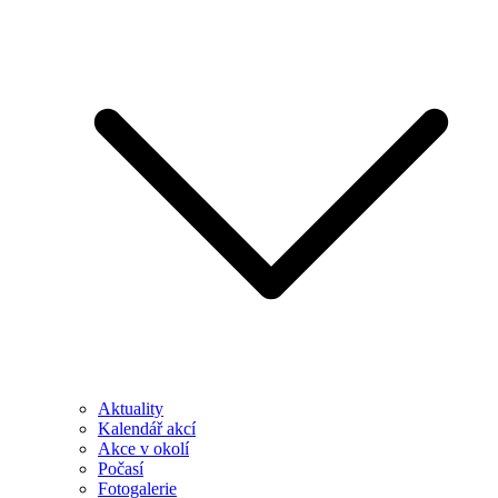
Aktuality
Kalendář akcí
Akce v okolí
Počasí
Fotogalerie