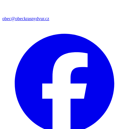
obec@obeckrasnydvur.cz