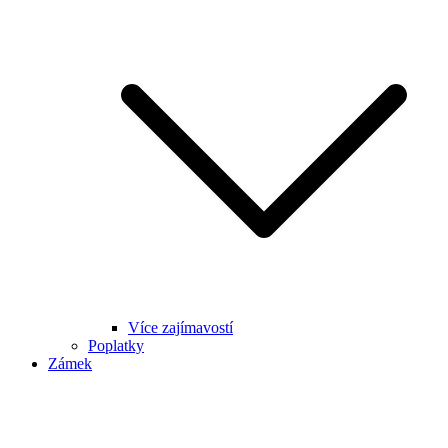
Více zajímavostí
Poplatky
Zámek