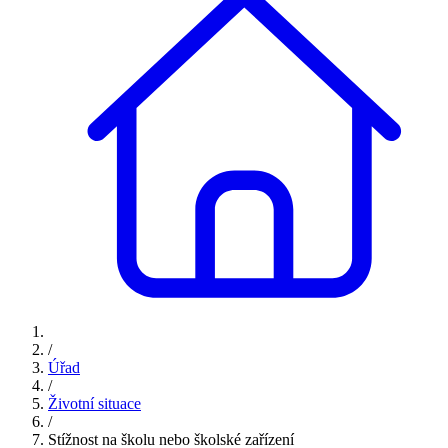
/
Úřad
/
Životní situace
/
Stížnost na školu nebo školské zařízení