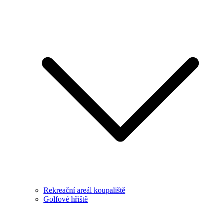
Rekreační areál koupaliště
Golfové hřiště