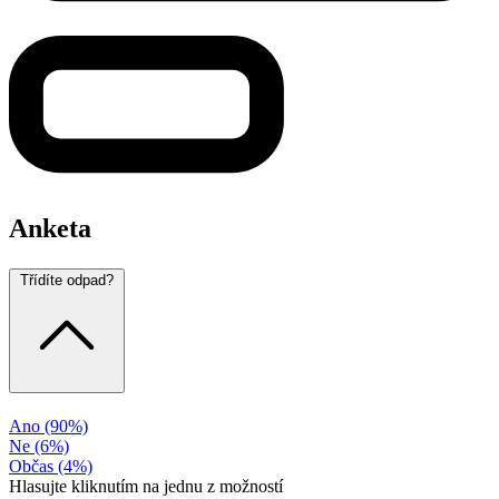
Anketa
Třídíte odpad?
Ano
(90%)
Ne
(6%)
Občas
(4%)
Hlasujte kliknutím na jednu z možností