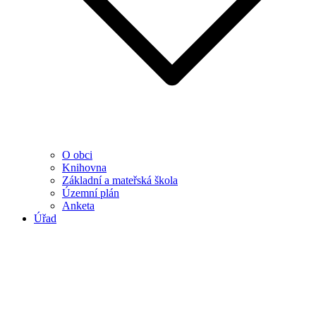
O obci
Knihovna
Základní a mateřská škola
Územní plán
Anketa
Úřad