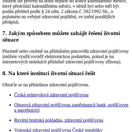
Snížení lze provést na dobu nejdéle do konce kalendářního měsíce,
který předchází kalendářnímu měsíci, v němž byl nebo měl být
podán přehled podle § 24 odst. 2 zákona č. 592/1992 Sb., o
pojistném na veřejné zdravotní pojištění, ve znění pozdějších
předpisů.
7. Jakým způsobem můžete zahájit řešení životní
situace
Písemně nebo osobně na příslušném pracovišti zdravotní pojišťovny
(můžete využít rovněž elektronickou podatelnu, pokud je na
internetových stránkách příslušné zdravotní pojišťovny zřízena).
8. Na které instituci životní situaci řešit
Obraťte se na příslušnou zdravotní pojišťovnu.
Česká průmyslová zdravotní pojišťovna
Oborová zdravotní pojišťovna zaměstnanců bank, pojišťoven
a stavebnictví
Revírní bratrská pokladna, zdravotní pojišťovna
Vojenská zdravotní pojišťovna České republiky