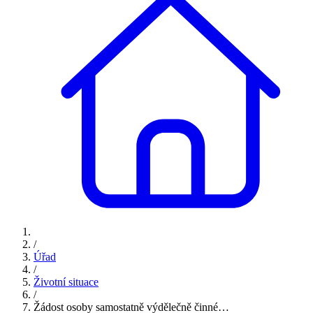
/
Úřad
/
Životní situace
/
Žádost osoby samostatně výdělečně činné…