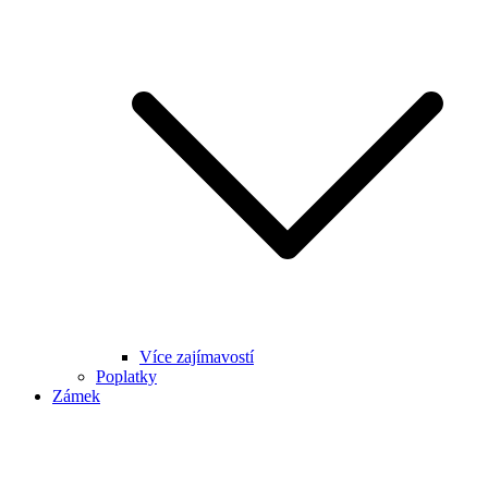
Více zajímavostí
Poplatky
Zámek