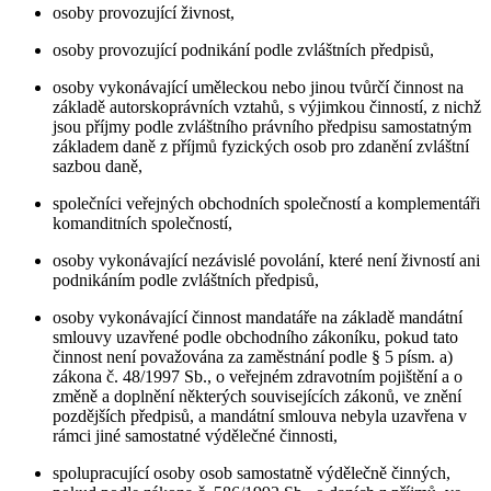
osoby provozující živnost,
osoby provozující podnikání podle zvláštních předpisů,
osoby vykonávající uměleckou nebo jinou tvůrčí činnost na
základě autorskoprávních vztahů, s výjimkou činností, z nichž
jsou příjmy podle zvláštního právního předpisu samostatným
základem daně z příjmů fyzických osob pro zdanění zvláštní
sazbou daně,
společníci veřejných obchodních společností a komplementáři
komanditních společností,
osoby vykonávající nezávislé povolání, které není živností ani
podnikáním podle zvláštních předpisů,
osoby vykonávající činnost mandatáře na základě mandátní
smlouvy uzavřené podle obchodního zákoníku, pokud tato
činnost není považována za zaměstnání podle § 5 písm. a)
zákona č. 48/1997 Sb., o veřejném zdravotním pojištění a o
změně a doplnění některých souvisejících zákonů, ve znění
pozdějších předpisů, a mandátní smlouva nebyla uzavřena v
rámci jiné samostatné výdělečné činnosti,
spolupracující osoby osob samostatně výdělečně činných,