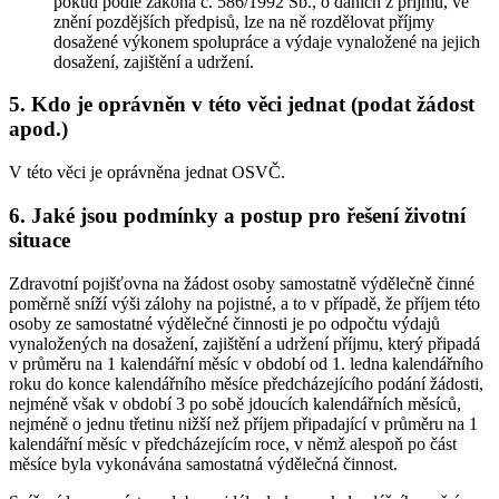
pokud podle zákona č. 586/1992 Sb., o daních z příjmů, ve
znění pozdějších předpisů, lze na ně rozdělovat příjmy
dosažené výkonem spolupráce a výdaje vynaložené na jejich
dosažení, zajištění a udržení.
5. Kdo je oprávněn v této věci jednat (podat žádost
apod.)
V této věci je oprávněna jednat OSVČ.
6. Jaké jsou podmínky a postup pro řešení životní
situace
Zdravotní pojišťovna na žádost osoby samostatně výdělečně činné
poměrně sníží výši zálohy na pojistné, a to v případě, že příjem této
osoby ze samostatné výdělečné činnosti je po odpočtu výdajů
vynaložených na dosažení, zajištění a udržení příjmu, který připadá
v průměru na 1 kalendářní měsíc v období od 1. ledna kalendářního
roku do konce kalendářního měsíce předcházejícího podání žádosti,
nejméně však v období 3 po sobě jdoucích kalendářních měsíců,
nejméně o jednu třetinu nižší než příjem připadající v průměru na 1
kalendářní měsíc v předcházejícím roce, v němž alespoň po část
měsíce byla vykonávána samostatná výdělečná činnost.