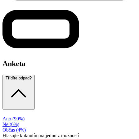
Anketa
Třídíte odpad?
Ano
(90%)
Ne
(6%)
Občas
(4%)
Hlasujte kliknutím na jednu z možností