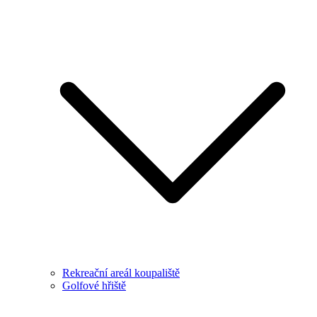
Rekreační areál koupaliště
Golfové hřiště