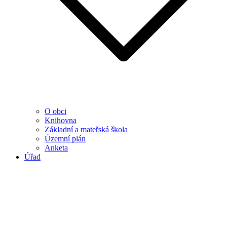
O obci
Knihovna
Základní a mateřská škola
Územní plán
Anketa
Úřad