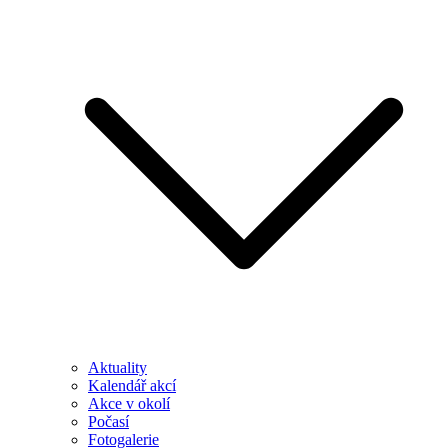
Aktuality
Kalendář akcí
Akce v okolí
Počasí
Fotogalerie