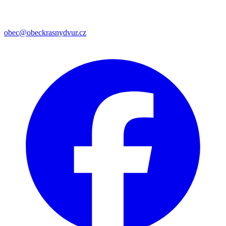
obec@obeckrasnydvur.cz