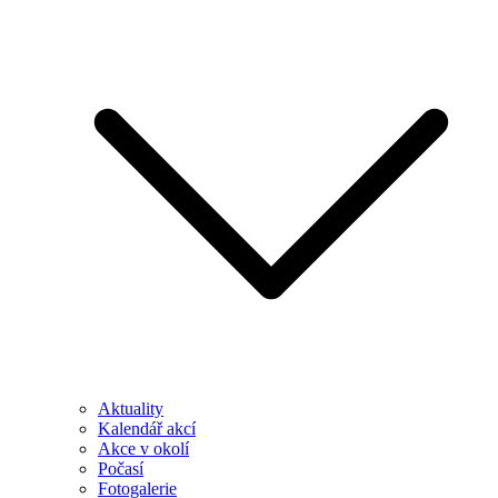
Aktuality
Kalendář akcí
Akce v okolí
Počasí
Fotogalerie