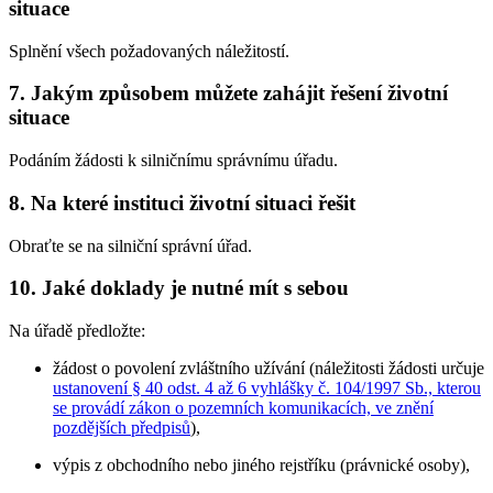
situace
Splnění všech požadovaných náležitostí.
7. Jakým způsobem můžete zahájit řešení životní
situace
Podáním žádosti k silničnímu správnímu úřadu.
8. Na které instituci životní situaci řešit
Obraťte se na silniční správní úřad.
10. Jaké doklady je nutné mít s sebou
Na úřadě předložte:
žádost o povolení zvláštního užívání (náležitosti žádosti určuje
ustanovení § 40 odst. 4 až 6 vyhlášky č. 104/1997 Sb., kterou
se provádí zákon o pozemních komunikacích, ve znění
pozdějších předpisů
),
výpis z obchodního nebo jiného rejstříku (právnické osoby),