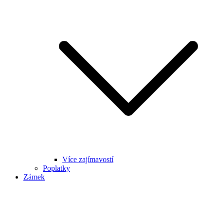
Více zajímavostí
Poplatky
Zámek