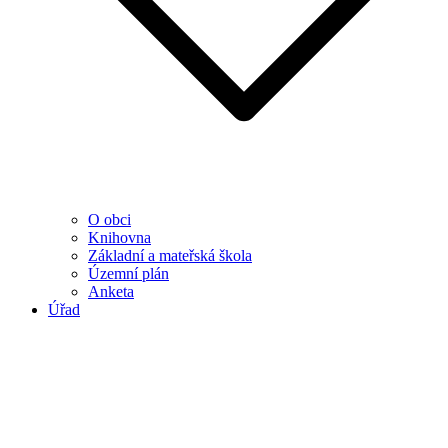
O obci
Knihovna
Základní a mateřská škola
Územní plán
Anketa
Úřad