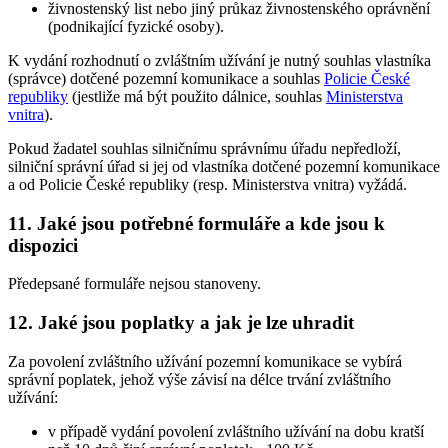
živnostenský list nebo jiný průkaz živnostenského oprávnění
(podnikající fyzické osoby).
K vydání rozhodnutí o zvláštním užívání je nutný souhlas vlastníka
(správce) dotčené pozemní komunikace a souhlas
Policie České
republiky
(jestliže má být použito dálnice, souhlas
Ministerstva
vnitra
).
Pokud žadatel souhlas silničnímu správnímu úřadu nepředloží,
silniční správní úřad si jej od vlastníka dotčené pozemní komunikace
a od Policie České republiky (resp. Ministerstva vnitra) vyžádá.
11. Jaké jsou potřebné formuláře a kde jsou k
dispozici
Předepsané formuláře nejsou stanoveny.
12. Jaké jsou poplatky a jak je lze uhradit
Za povolení zvláštního užívání pozemní komunikace se vybírá
správní poplatek, jehož výše závisí na délce trvání zvláštního
užívání:
v případě vydání povolení zvláštního užívání na dobu kratší