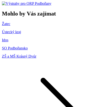
Mohlo by Vás zajímat
Žatec
Ústecký kraj
Idos
SO Podbořansko
ZŠ a MŠ Krásný Dvúr