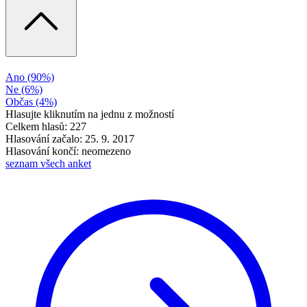
Ano
(90%)
Ne
(6%)
Občas
(4%)
Hlasujte kliknutím na jednu z možností
Celkem hlasů: 227
Hlasování začalo: 25. 9. 2017
Hlasování končí: neomezeno
seznam všech anket