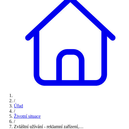
/
Úřad
/
Životní situace
/
Zvláštní užívání - reklamní zařízení,…