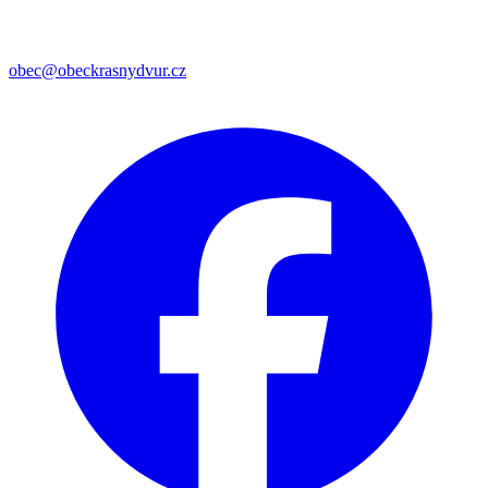
obec@obeckrasnydvur.cz