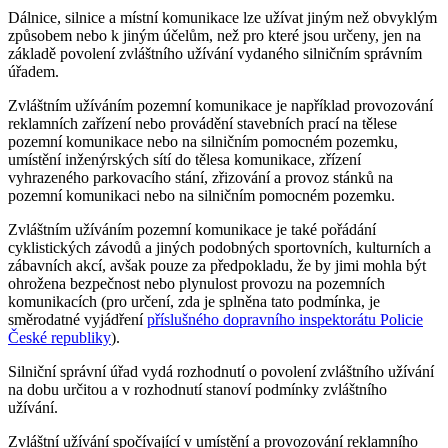
Dálnice, silnice a místní komunikace lze užívat jiným než obvyklým
způsobem nebo k jiným účelům, než pro které jsou určeny, jen na
základě povolení zvláštního užívání vydaného silničním správním
úřadem.
Zvláštním užíváním pozemní komunikace je například provozování
reklamních zařízení nebo provádění stavebních prací na tělese
pozemní komunikace nebo na silničním pomocném pozemku,
umístění inženýrských sítí do tělesa komunikace, zřízení
vyhrazeného parkovacího stání, zřizování a provoz stánků na
pozemní komunikaci nebo na silničním pomocném pozemku.
Zvláštním užíváním pozemní komunikace je také pořádání
cyklistických závodů a jiných podobných sportovních, kulturních a
zábavních akcí, avšak pouze za předpokladu, že by jimi mohla být
ohrožena bezpečnost nebo plynulost provozu na pozemních
komunikacích (pro určení, zda je splněna tato podmínka, je
směrodatné vyjádření
příslušného dopravního inspektorátu Policie
České republiky
).
Silniční správní úřad vydá rozhodnutí o povolení zvláštního užívání
na dobu určitou a v rozhodnutí stanoví podmínky zvláštního
užívání.
Zvláštní užívání spočívající v umístění a provozování reklamního