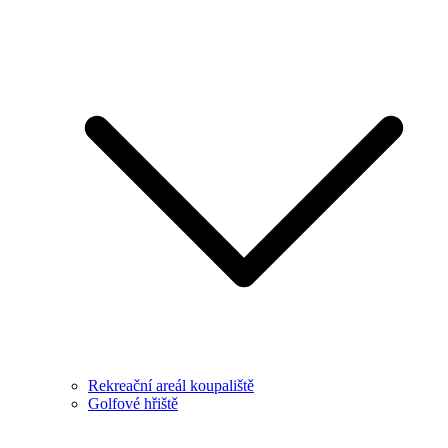
Rekreační areál koupaliště
Golfové hřiště