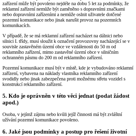
zařízení může být povoleno nejdéle na dobu 5 let za podmínky, že
reklamní zařízení nemůže být zaměněno s dopravními značkami
nebo dopravními zařízeními a nemůže oslnit uživatele dotčené
pozemní komunikace nebo jinak narušit provoz na pozemních
komunikacích.
V případě, že se má reklamní zařízení nacházet na dálnici nebo
silnici I. třídy, musí sloužit k označení provozovny nacházející se v
souvisle zastavěném území obce ve vzdálenosti do 50 m od
reklamního zařízení, mimo zastavěné území obce v silničním
ochranném pásmu do 200 m od reklamního zařízení.
Pozemní komunikace musí být v místě, kde je vybudováno reklamní
zařízení, vybavena na náklady vlastníka reklamního zařízení
svodidly nebo jinak zabezpečena proti možnému střetu vozidel s
konstrukcí reklamního zařízení.
5. Kdo je oprávněn v této věci jednat (podat žádost
apod.)
Osoba, v jejímž zájmu nebo kvůli jejíž činnosti má být zvláštní
užívání pozemní komunikace povoleno.
6. Jaké jsou podmínky a postup pro řešení životní