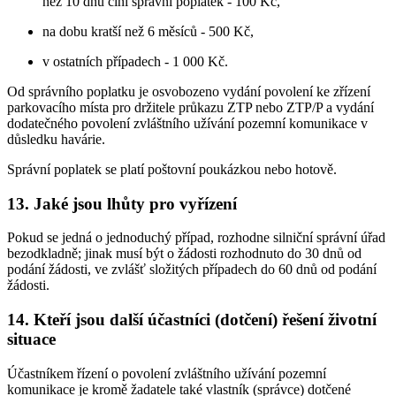
než 10 dnů činí správní poplatek - 100 Kč,
na dobu kratší než 6 měsíců - 500 Kč,
v ostatních případech - 1 000 Kč.
Od správního poplatku je osvobozeno vydání povolení ke zřízení
parkovacího místa pro držitele průkazu ZTP nebo ZTP/P a vydání
dodatečného povolení zvláštního užívání pozemní komunikace v
důsledku havárie.
Správní poplatek se platí poštovní poukázkou nebo hotově.
13. Jaké jsou lhůty pro vyřízení
Pokud se jedná o jednoduchý případ, rozhodne silniční správní úřad
bezodkladně; jinak musí být o žádosti rozhodnuto do 30 dnů od
podání žádosti, ve zvlášť složitých případech do 60 dnů od podání
žádosti.
14. Kteří jsou další účastníci (dotčení) řešení životní
situace
Účastníkem řízení o povolení zvláštního užívání pozemní
komunikace je kromě žadatele také vlastník (správce) dotčené