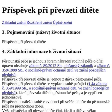
Příspěvek při převzetí dítěte
Základní znění
Rozšířené znění
Úplné znění
3. Pojmenování (název) životní situace
Příspěvek při převzetí dítěte
4. Základní informace k životní situaci
Pěstounská péče je jednou z forem náhradní rodinné péče o dítě;
úpravu obsahuje
zákon č. 89/2012 Sb., občanský zákoník
a
zákon č.
359/1999 Sb., o sociálně-právní ochraně dětí, ve znění pozdějších
předpisů
.
Příspěvek při převzetí dítěte je jednou z dávek pěstounské péče.
Příspěvek při převzetí dítěte se vyplácí osobě pečující (
§ 4a zákona
č. 359/1999 Sb., o sociálně-právní ochraně dětí, ve znění pozdějších
předpisů
), která převzala dítě do pěstounské péče, a je vyplácen
jednorázově.
Příspěvek nenáleží osobě v evidenci při svěření dítěte do pěstounské
péče na přechodnou dobu.
Výše příspěvku při převzetí dítěte činí, jde-li o dítě ve věku: