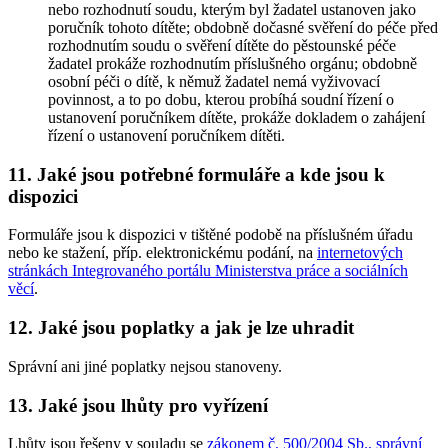
nebo rozhodnutí soudu, kterým byl žadatel ustanoven jako
poručník tohoto dítěte; obdobně dočasné svěření do péče před
rozhodnutím soudu o svěření dítěte do pěstounské péče
žadatel prokáže rozhodnutím příslušného orgánu; obdobně
osobní péči o dítě, k němuž žadatel nemá vyživovací
povinnost, a to po dobu, kterou probíhá soudní řízení o
ustanovení poručníkem dítěte, prokáže dokladem o zahájení
řízení o ustanovení poručníkem dítěti.
11. Jaké jsou potřebné formuláře a kde jsou k
dispozici
Formuláře jsou k dispozici v tištěné podobě na příslušném úřadu
nebo ke stažení, příp. elektronickému podání, na
internetových
stránkách Integrovaného portálu Ministerstva práce a sociálních
věcí
.
12. Jaké jsou poplatky a jak je lze uhradit
Správní ani jiné poplatky nejsou stanoveny.
13. Jaké jsou lhůty pro vyřízení
Lhůty jsou řešeny v souladu se
zákonem č. 500/2004 Sb., správní