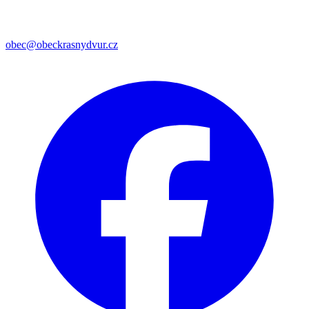
obec@obeckrasnydvur.cz