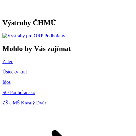
Výstrahy ČHMÚ
Mohlo by Vás zajímat
Žatec
Ústecký kraj
Idos
SO Podbořansko
ZŠ a MŠ Krásný Dvúr