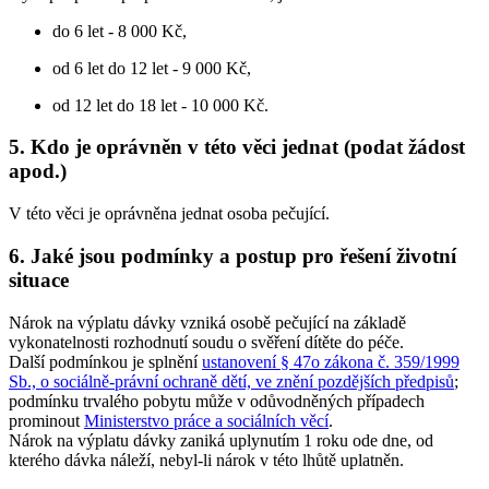
do 6 let - 8 000 Kč,
od 6 let do 12 let - 9 000 Kč,
od 12 let do 18 let - 10 000 Kč.
5. Kdo je oprávněn v této věci jednat (podat žádost
apod.)
V této věci je oprávněna jednat osoba pečující.
6. Jaké jsou podmínky a postup pro řešení životní
situace
Nárok na výplatu dávky vzniká osobě pečující na základě
vykonatelnosti rozhodnutí soudu o svěření dítěte do péče.
Další podmínkou je splnění
ustanovení § 47o zákona č. 359/1999
Sb., o sociálně-právní ochraně dětí, ve znění pozdějších předpisů
;
podmínku trvalého pobytu může v odůvodněných případech
prominout
Ministerstvo práce a sociálních věcí
.
Nárok na výplatu dávky zaniká uplynutím 1 roku ode dne, od
kterého dávka náleží, nebyl-li nárok v této lhůtě uplatněn.