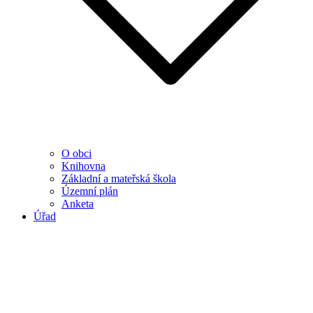
O obci
Knihovna
Základní a mateřská škola
Územní plán
Anketa
Úřad