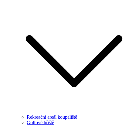
Rekreační areál koupaliště
Golfové hřiště