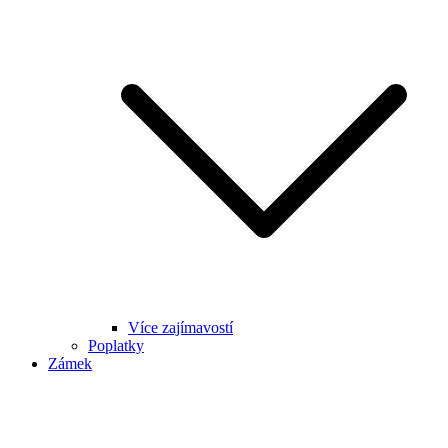
Více zajímavostí
Poplatky
Zámek