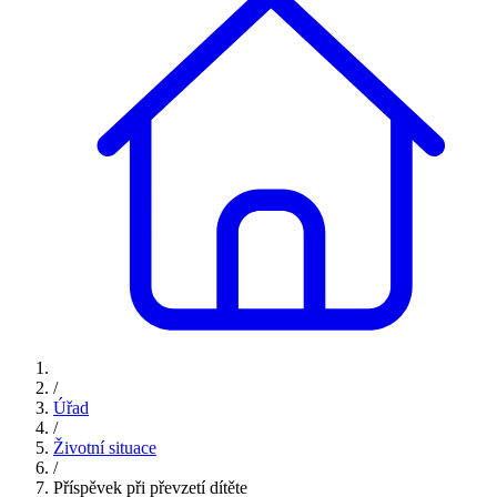
/
Úřad
/
Životní situace
/
Příspěvek při převzetí dítěte