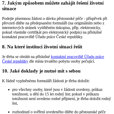
7. Jakým způsobem můžete zahájit řešení životní
situace
Podejte písemnou žádost o dávku pěstounské péče - příspěvek při
převzetí dítěte na předepsaném formuláři (na originálním nebo z
internetových stránek vytištěném tiskopisu, příp. elektronicky,
pokud vlastníte certifikát pro elektronický podpis) na příslušné
kontaktní pracoviště Úřadu práce České republiky.
8. Na které instituci životní situaci řešit
Je třeba se obrátit na příslušné
kontaktní pracoviště Úřadu práce
České republiky
dle místa trvalého pobytu osoby pečující.
10. Jaké doklady je nutné mít s sebou
K řádně vyplněnému formuláři žádosti je třeba doložit:
pro všechny osoby, které jsou v žádosti uvedeny, průkaz
totožnosti, u dětí do 15 let rodný list; pokud v průkazu
totožnosti není uvedeno rodné příjmení, je třeba doložit rodný
list,
rozhodnutí o svěření uvedeného dítěte do pěstounské péče