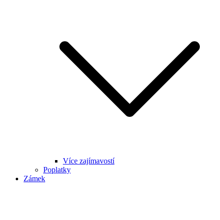
Více zajímavostí
Poplatky
Zámek