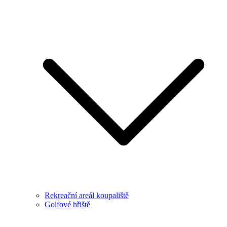
Rekreační areál koupaliště
Golfové hřiště