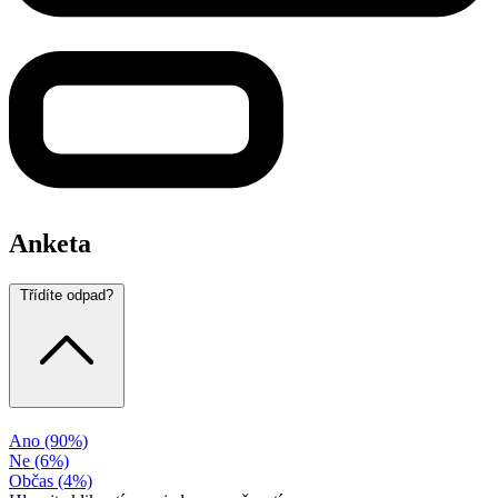
Anketa
Třídíte odpad?
Ano
(90%)
Ne
(6%)
Občas
(4%)