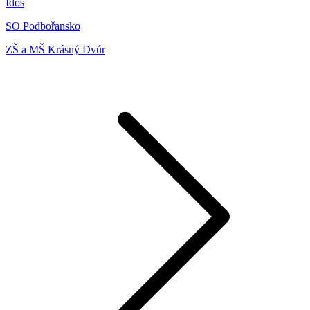
Idos
SO Podbořansko
ZŠ a MŠ Krásný Dvúr