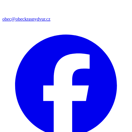
obec@obeckrasnydvur.cz