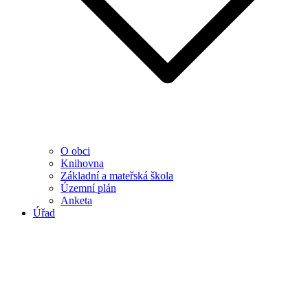
O obci
Knihovna
Základní a mateřská škola
Územní plán
Anketa
Úřad