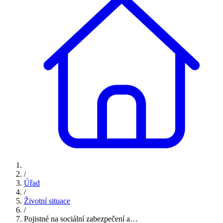
/
Úřad
/
Životní situace
/
Pojistné na sociální zabezpečení a…