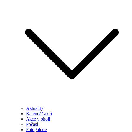
Aktuality
Kalendář akcí
Akce v okolí
Počasí
Fotogalerie