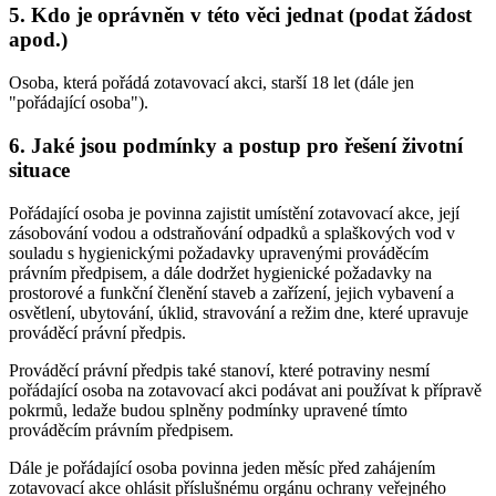
5. Kdo je oprávněn v této věci jednat (podat žádost
apod.)
Osoba, která pořádá zotavovací akci, starší 18 let (dále jen
"pořádající osoba").
6. Jaké jsou podmínky a postup pro řešení životní
situace
Pořádající osoba je povinna zajistit umístění zotavovací akce, její
zásobování vodou a odstraňování odpadků a splaškových vod v
souladu s hygienickými požadavky upravenými prováděcím
právním předpisem, a dále dodržet hygienické požadavky na
prostorové a funkční členění staveb a zařízení, jejich vybavení a
osvětlení, ubytování, úklid, stravování a režim dne, které upravuje
prováděcí právní předpis.
Prováděcí právní předpis také stanoví, které potraviny nesmí
pořádající osoba na zotavovací akci podávat ani používat k přípravě
pokrmů, ledaže budou splněny podmínky upravené tímto
prováděcím právním předpisem.
Dále je pořádající osoba povinna jeden měsíc před zahájením
zotavovací akce ohlásit příslušnému orgánu ochrany veřejného