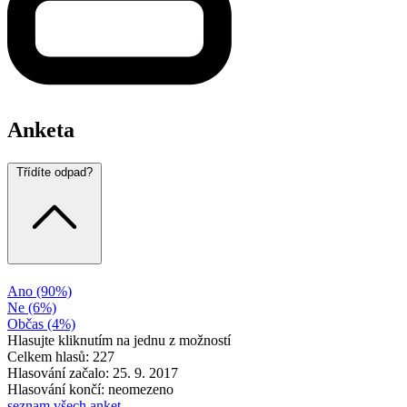
Anketa
Třídíte odpad?
Ano
(90%)
Ne
(6%)
Občas
(4%)
Hlasujte kliknutím na jednu z možností
Celkem hlasů: 227
Hlasování začalo: 25. 9. 2017
Hlasování končí: neomezeno
seznam všech anket