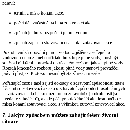
zdraví:
termín a místo konání akce,
počet dětí zúčastněných na zotavovací akci,
způsob jejího zabezpečení pitnou vodou a
způsob zajištění stravování účastníků zotavovací akce.
Pokud není zásobování pitnou vodou zajištěno z veřejného
vodovodu nebo z jiného oficiálního zdroje pitné vody, musí být
součástí ohlášení i protokol o kráceném rozboru jakosti pitné vody.
Rozsah kráceného rozboru jakosti pitné vody stanoví prováděcí
právní předpis. Protokol nesmí být starší než 3 měsíce.
Pořádající osoba také zajistí doklady o zdravotní způsobilosti dítěte
účastnit se zotavovací akce a o zdravotní způsobilosti osob činných
na zotavovací akci jako dozor nebo zdravotník (podrobnosti jsou
uvedeny v bodě 10), a dále péči praktického lékaře dostupného z
místa konání zotavovací akce, s výjimkou putovní zotavovací akce.
7. Jakým způsobem můžete zahájit řešení životní
situace