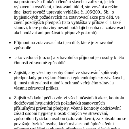
na prostorové a funkční členění staveb a zařízení, jejich
vybavení a osvětlení, ubytování, úklid, stravování a režim
dne, které rovněž upravuje vyhláška č. 106/2001 Sb., o
hygienických požadavcích na zotavovací akce pro děti, ve
znění pozdějších předpisů (tato vyhláška v příloze č. 1 také
stanoví, které potraviny nesmí pořádající osoba na zotavovací
akci podávat ani používat k přípravě pokrmů).
Přijmout na zotavovací akci jen dítě, které je zdravotně
způsobilé.
Jako vedoucí (dozor) a zdravotníka přijmout jen osoby k této
činnosti zdravotně způsobilé.
Zajistit, aby všechny osoby činné ve stravování splňovaly
předpoklady pro výkon činností epidemiologicky závažných,
tj. musí mít znalosti nutné k ochraně veřejného zdraví a
vlastnit zdravotní průkaz.
Zajistit základní péči o zdraví všech účastníků akce, kontrolu
dodržování hygienických požadavků stanovených
příslušnými právními předpisy, včetně kontroly dodržování
zásad osobní hygieny u osob činných ve stravování,
způsobilou fyzickou osobou (zdravotníkem); za způsobilou se
považuje fyzická osoba, která má alespoň úplné střední
odborné vzdělání v oborech všeobecná sestra, dětská nebo