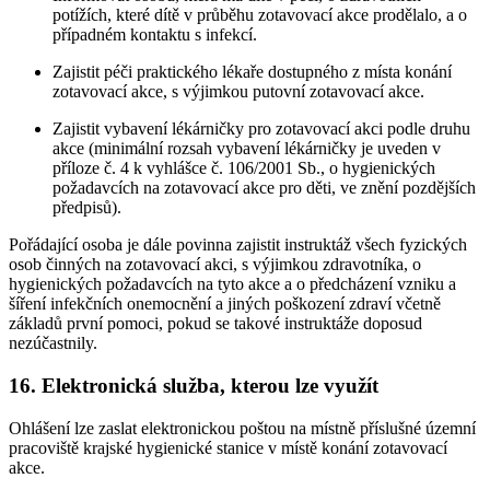
potížích, které dítě v průběhu zotavovací akce prodělalo, a o
případném kontaktu s infekcí.
Zajistit péči praktického lékaře dostupného z místa konání
zotavovací akce, s výjimkou putovní zotavovací akce.
Zajistit vybavení lékárničky pro zotavovací akci podle druhu
akce (minimální rozsah vybavení lékárničky je uveden v
příloze č. 4 k vyhlášce č. 106/2001 Sb., o hygienických
požadavcích na zotavovací akce pro děti, ve znění pozdějších
předpisů).
Pořádající osoba je dále povinna zajistit instruktáž všech fyzických
osob činných na zotavovací akci, s výjimkou zdravotníka, o
hygienických požadavcích na tyto akce a o předcházení vzniku a
šíření infekčních onemocnění a jiných poškození zdraví včetně
základů první pomoci, pokud se takové instruktáže doposud
nezúčastnily.
16. Elektronická služba, kterou lze využít
Ohlášení lze zaslat elektronickou poštou na místně příslušné územní
pracoviště krajské hygienické stanice v místě konání zotavovací
akce.