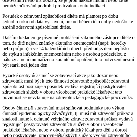
očkováním nebo má doklad, že je proti nákaze imunní nebo že se
nemůže očkování podrobit pro trvalou kontraindikaci.
Posudek o zdravotní způsobilosti dítěte má platnost po dobu
jednoho roku od data vystavení, pokud během této doby nedošlo ke
změně zdravotní způsobilosti dítěte.
Dalším dokladem je písemné prohlášení zákonného zástupce dítěte o
tom, že dítě nejeví známky akutního onemocnění (např. horečky
nebo průjmu) a ve 14 kalendářních dnech před odjezdem nepřišlo
do styku s infekčním onemocněním nebo s osobou podezřelou z
nákazy a není mu nařízeno karanténní opatření; toto potvrzení nesmí
být starší než jeden den.
Fyzické osoby účastnící se zotavovací akce jako dozor nebo
zdravotník musí být k této činnosti zdravotně způsobilé; zdravotní
způsobilost posuzuje a posudek vydává registrující poskytovatel
zdravotních služeb v oboru všeobecné praktické lékařství; tato
povinnost se nevztahuje na zdravotnické a pedagogické pracovníky.
Osoby činné při stravování musí splňovat podmínky pro výkon
činností epidemiologicky závažných, tj. musí mít zdravotní průkaz a
znalosti nutné k ochraně veřejného zdraví; zdravotní průkaz vydává
registrující poskytovatel zdravotních služeb v oboru všeobecné
praktické lékařství nebo v oboru praktický lékař pro děti a dorost
nebo poskytovatel pracovnělékařských služeb; vydání zdravotního