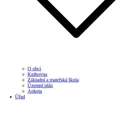
O obci
Knihovna
Základní a mateřská škola
Územní plán
Anketa
Úřad