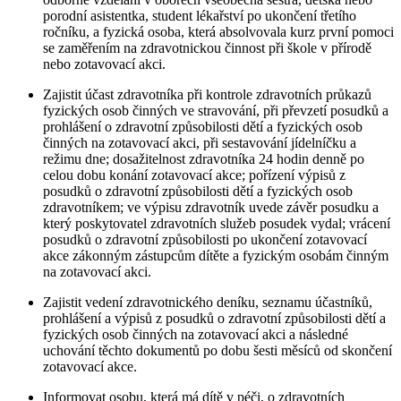
porodní asistentka, student lékařství po ukončení třetího
ročníku, a fyzická osoba, která absolvovala kurz první pomoci
se zaměřením na zdravotnickou činnost při škole v přírodě
nebo zotavovací akci.
Zajistit účast zdravotníka při kontrole zdravotních průkazů
fyzických osob činných ve stravování, při převzetí posudků a
prohlášení o zdravotní způsobilosti dětí a fyzických osob
činných na zotavovací akci, při sestavování jídelníčku a
režimu dne; dosažitelnost zdravotníka 24 hodin denně po
celou dobu konání zotavovací akce; pořízení výpisů z
posudků o zdravotní způsobilosti dětí a fyzických osob
zdravotníkem; ve výpisu zdravotník uvede závěr posudku a
který poskytovatel zdravotních služeb posudek vydal; vrácení
posudků o zdravotní způsobilosti po ukončení zotavovací
akce zákonným zástupcům dítěte a fyzickým osobám činným
na zotavovací akci.
Zajistit vedení zdravotnického deníku, seznamu účastníků,
prohlášení a výpisů z posudků o zdravotní způsobilosti dětí a
fyzických osob činných na zotavovací akci a následné
uchování těchto dokumentů po dobu šesti měsíců od skončení
zotavovací akce.
Informovat osobu, která má dítě v péči, o zdravotních