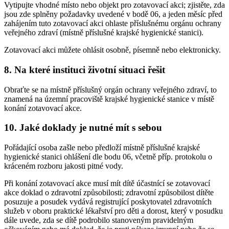
Vytipujte vhodné místo nebo objekt pro zotavovací akci; zjistěte, zda
jsou zde splněny požadavky uvedené v bodě 06, a jeden měsíc před
zahájením tuto zotavovací akci ohlaste příslušnému orgánu ochrany
veřejného zdraví (místně příslušné krajské hygienické stanici).
Zotavovací akci můžete ohlásit osobně, písemně nebo elektronicky.
8. Na které instituci životní situaci řešit
Obraťte se na místně příslušný orgán ochrany veřejného zdraví, to
znamená na územní pracoviště krajské hygienické stanice v místě
konání zotavovací akce.
10. Jaké doklady je nutné mít s sebou
Pořádající osoba zašle nebo předloží místně příslušné krajské
hygienické stanici ohlášení dle bodu 06, včetně příp. protokolu o
kráceném rozboru jakosti pitné vody.
Při konání zotavovací akce musí mít dítě účastnící se zotavovací
akce doklad o zdravotní způsobilosti; zdravotní způsobilost dítěte
posuzuje a posudek vydává registrující poskytovatel zdravotních
služeb v oboru praktické lékařství pro děti a dorost, který v posudku
dále uvede, zda se dítě podrobilo stanoveným pravidelným