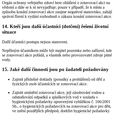
Orgán ochrany veřejného zdraví bere ohlášení o zotavovací akci na
vědomí a dále se k ní nevyjadřuje; pouze v případě, že k místu a
způsobu konání zotavovací akce zaujme negativní stanovisko, zahájí
správní řízení k vydání rozhodnutí o zákazu konání zotavovací akce.
14. Kteří jsou další účastníci (dotčení) řešení životní
situace
Další účastníci postupu nejsou stanoveni.
Nepřímým účastníkem může být majitel pozemku nebo zařízení, kde
se zotavovací akce pořádá, a vlastník nebo provozovatel zdroje pitné
vody.
15. Jaké další činnosti jsou po žadateli požadovány
Zajistit příslušné doklady (posudky a prohlášení) od dětí a
fyzických osob účastnících se zotavovací akce.
Zajistit umístění zotavovací akce, její zásobování vodou a
odstraňování odpadků a splaškových vod v souladu s
hygienickými požadavky upravenými vyhláškou č. 106/2001
Sb., o hygienických požadavcích na zotavovací akce pro děti,
ve znění pozdějších předpisů; dodržet hygienické požadavky