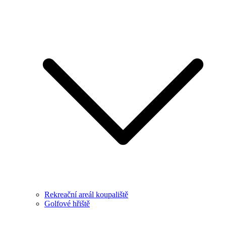
Rekreační areál koupaliště
Golfové hřiště