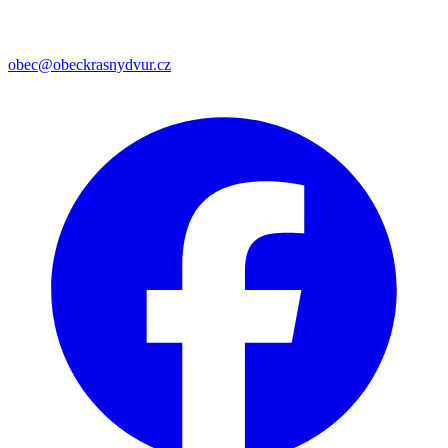
obec@obeckrasnydvur.cz