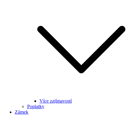
Více zajímavostí
Poplatky
Zámek