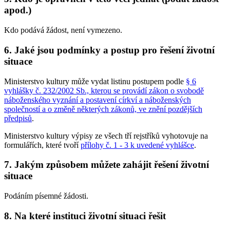
apod.)
Kdo podává žádost, není vymezeno.
6. Jaké jsou podmínky a postup pro řešení životní
situace
Ministerstvo kultury může vydat listinu postupem podle
§ 6
vyhlášky č. 232/2002 Sb., kterou se provádí zákon o svobodě
náboženského vyznání a postavení církví a náboženských
společností a o změně některých zákonů, ve znění pozdějších
předpisů
.
Ministerstvo kultury výpisy ze všech tří rejstříků vyhotovuje na
formulářích, které tvoří
přílohy č. 1 - 3 k uvedené vyhlášce
.
7. Jakým způsobem můžete zahájit řešení životní
situace
Podáním písemné žádosti.
8. Na které instituci životní situaci řešit