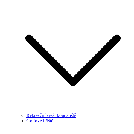
Rekreační areál koupaliště
Golfové hřiště