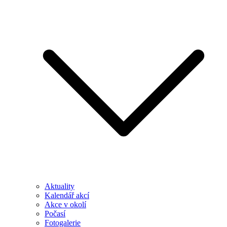
Aktuality
Kalendář akcí
Akce v okolí
Počasí
Fotogalerie