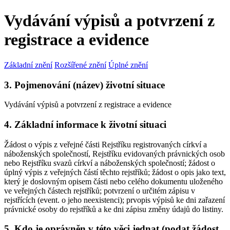
Vydávání výpisů a potvrzení z
registrace a evidence
Základní znění
Rozšířené znění
Úplné znění
3. Pojmenování (název) životní situace
Vydávání výpisů a potvrzení z registrace a evidence
4. Základní informace k životní situaci
Žádost o výpis z veřejné části Rejstříku registrovaných církví a
náboženských společností, Rejstříku evidovaných právnických osob
nebo Rejstříku svazů církví a náboženských společností; žádost o
úplný výpis z veřejných částí těchto rejstříků; žádost o opis jako text,
který je doslovným opisem části nebo celého dokumentu uloženého
ve veřejných částech rejstříků; potvrzení o určitém zápisu v
rejstřících (event. o jeho neexistenci); prvopis výpisů ke dni zařazení
právnické osoby do rejstříků a ke dni zápisu změny údajů do listiny.
5. Kdo je oprávněn v této věci jednat (podat žádost