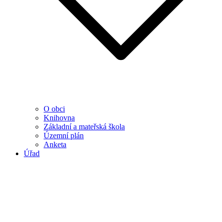
O obci
Knihovna
Základní a mateřská škola
Územní plán
Anketa
Úřad