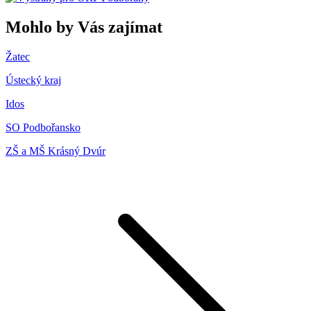
Mohlo by Vás zajímat
Žatec
Ústecký kraj
Idos
SO Podbořansko
ZŠ a MŠ Krásný Dvúr