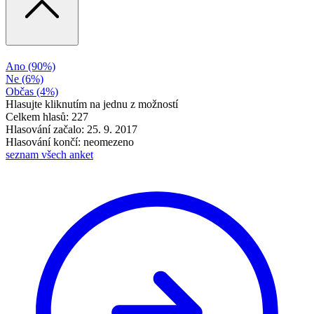
Ano
(90%)
Ne
(6%)
Občas
(4%)
Hlasujte kliknutím na jednu z možností
Celkem hlasů: 227
Hlasování začalo: 25. 9. 2017
Hlasování končí: neomezeno
seznam všech anket