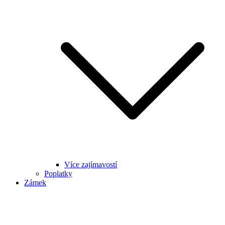
Více zajímavostí
Poplatky
Zámek