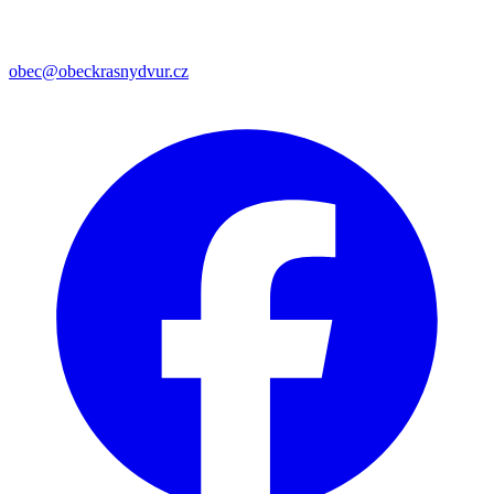
obec@obeckrasnydvur.cz