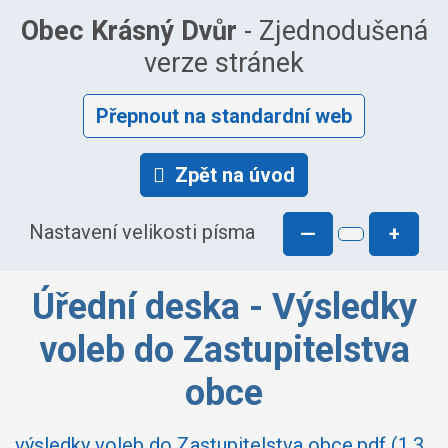
Obec Krásný Dvůr
- Zjednodušená
verze stránek
Přepnout na standardní web
Zpět na úvod
Nastavení velikosti písma
—
+
Úřední deska - Výsledky
voleb do Zastupitelstva
obce
výsledky voleb do Zastupitelstva obce.pdf (1.3