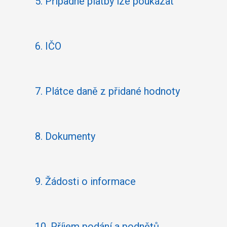
5.
Případné platby lze poukázat
6.
IČO
7.
Plátce daně z přidané hodnoty
8.
Dokumenty
9.
Žádosti o informace
10.
Příjem podání a podnětů