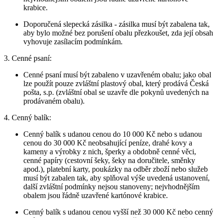
krabice.
Doporučená slepecká zásilka - zásilka musí být zabalena tak,
aby bylo možné bez porušení obalu přezkoušet, zda její obsah
vyhovuje zasílacím podmínkám.
3. Cenné psaní:
Cenné psaní musí být zabaleno v uzavřeném obalu; jako obal
lze použít pouze zvláštní plastový obal, který prodává Česká
pošta, s.p. (zvláštní obal se uzavře dle pokynů uvedených na
prodávaném obalu).
4. Cenný balík:
Cenný balík s udanou cenou do 10 000 Kč nebo s udanou
cenou do 30 000 Kč neobsahující peníze, drahé kovy a
kameny a výrobky z nich, šperky a obdobně cenné věci,
cenné papíry (cestovní šeky, šeky na doručitele, směnky
apod.), platební karty, poukázky na odběr zboží nebo služeb
musí být zabalen tak, aby splňoval výše uvedená ustanovení,
další zvláštní podmínky nejsou stanoveny; nejvhodnějším
obalem jsou řádně uzavřené kartónové krabice.
Cenný balík s udanou cenou vyšší než 30 000 Kč nebo cenný