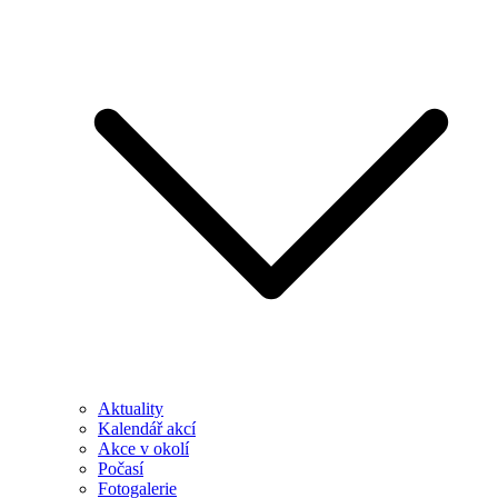
Aktuality
Kalendář akcí
Akce v okolí
Počasí
Fotogalerie