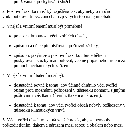
používaná k poskytování služeb.
2. Poštovní zásilka musí být zajištěna tak, aby nebylo možno
vniknout dovnitř bez zanechání zjevných stop na jejím obalu.
3. Vnější a vnitřní balení musí být přiměřené:
povaze a hmotnosti věcí tvořících obsah,
způsobu a délce přemisťování poštovní zásilky,
způsobu, jakým se s poštovní zásilkou bude během
poskytování služby manipulovat, včetně případného třídění za
pomoci mechanických zařízení.
4. Vnější a vnitřní balení musí být:
dostatečně pevné k tomu, aby účinně chránilo věci tvořící
obsah proti možnému poškození v důsledku kontaktu s jinými
poštovními zásilkami (třením, tlakem a nárazem),
dostatečné k tomu, aby věci tvořící obsah nebyly poškozeny v
důsledku klimatických vlivů.
5. Věci tvořící obsah musí být zajištěny tak, aby se nemohly
poškodit třením, tlakem a nárazem mezi sebou a obalem nebo mezi