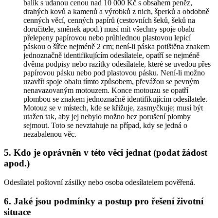
balík s udanou cenou nad 10 000 Kč s obsahem peněz,
drahých kovů a kamenů a výrobků z nich, šperků a obdobně
cenných věcí, cenných papírů (cestovních šeků, šeků na
doručitele, směnek apod.) musí mít všechny spoje obalu
přelepeny papírovou nebo průhlednou plastovou lepicí
páskou o šířce nejméně 2 cm; není-li páska potištěna znakem
jednoznačně identifikujícím odesílatele, opatří se nejméně
dvěma podpisy nebo razítky odesílatele, které se uvedou přes
papírovou pásku nebo pod plastovou pásku. Není-li možno
uzavřít spoje obalu tímto způsobem, převážou se pevným
nenavazovaným motouzem. Konce motouzu se opatří
plombou se znakem jednoznačně identifikujícím odesílatele.
Motouz se v místech, kde se křižuje, zasmyčkuje; musí být
utažen tak, aby jej nebylo možno bez porušení plomby
sejmout. Toto se nevztahuje na případ, kdy se jedná o
nezabalenou věc.
5. Kdo je oprávněn v této věci jednat (podat žádost
apod.)
Odesílatel poštovní zásilky nebo osoba odesílatelem pověřená.
6. Jaké jsou podmínky a postup pro řešení životní
situace