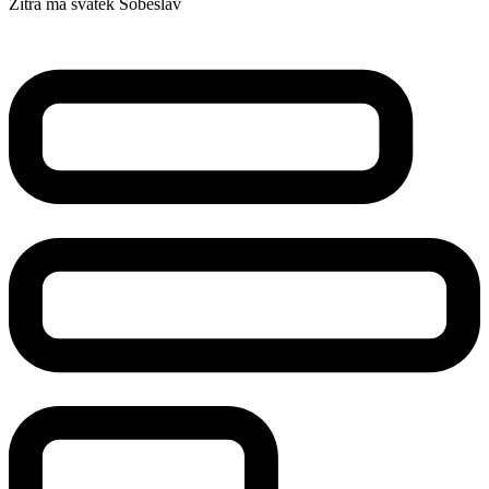
Zítra má svátek
Soběslav