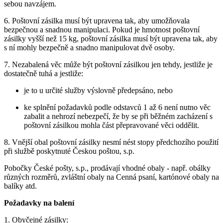
sebou navzájem.
6. Poštovní zásilka musí být upravena tak, aby umožňovala
bezpečnou a snadnou manipulaci. Pokud je hmotnost poštovní
zásilky vyšší než 15 kg, poštovní zásilka musí být upravena tak, aby
s ní mohly bezpečně a snadno manipulovat dvě osoby.
7. Nezabalená věc může být poštovní zásilkou jen tehdy, jestliže je
dostatečně tuhá a jestliže:
je to u určité služby výslovně předepsáno, nebo
ke splnění požadavků podle odstavců 1 až 6 není nutno věc
zabalit a nehrozí nebezpečí, že by se při běžném zacházení s
poštovní zásilkou mohla část přepravované věci oddělit.
8. Vnější obal poštovní zásilky nesmí nést stopy předchozího použití
při službě poskytnuté Českou poštou, s.p.
Pobočky České pošty, s.p., prodávají vhodné obaly - např. obálky
různých rozměrů, zvláštní obaly na Cenná psaní, kartónové obaly na
balíky atd.
Požadavky na balení
1. Obyčejné zásilky: