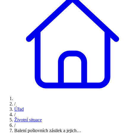
/
Úřad
/
Životní situace
/
Balení poštovních zásilek a jejich…