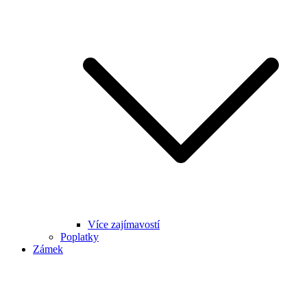
Více zajímavostí
Poplatky
Zámek