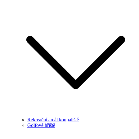
Rekreační areál koupaliště
Golfové hřiště