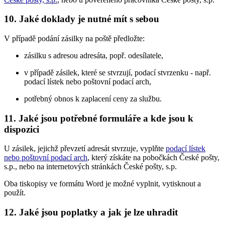
10. Jaké doklady je nutné mít s sebou
V případě podání zásilky na poště předložte:
zásilku s adresou adresáta, popř. odesílatele,
v případě zásilek, které se stvrzují, podací stvrzenku - např.
podací lístek nebo poštovní podací arch,
potřebný obnos k zaplacení ceny za službu.
11. Jaké jsou potřebné formuláře a kde jsou k
dispozici
U zásilek, jejichž převzetí adresát stvrzuje, vyplňte
podací lístek
nebo poštovní podací arch
, který získáte na pobočkách České pošty,
s.p., nebo na internetových stránkách České pošty, s.p.
Oba tiskopisy ve formátu Word je možné vyplnit, vytisknout a
použít.
12. Jaké jsou poplatky a jak je lze uhradit