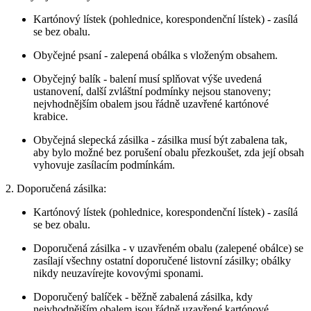
Kartónový lístek (pohlednice, korespondenční lístek) - zasílá
se bez obalu.
Obyčejné psaní - zalepená obálka s vloženým obsahem.
Obyčejný balík - balení musí splňovat výše uvedená
ustanovení, další zvláštní podmínky nejsou stanoveny;
nejvhodnějším obalem jsou řádně uzavřené kartónové
krabice.
Obyčejná slepecká zásilka - zásilka musí být zabalena tak,
aby bylo možné bez porušení obalu přezkoušet, zda její obsah
vyhovuje zasílacím podmínkám.
2. Doporučená zásilka:
Kartónový lístek (pohlednice, korespondenční lístek) - zasílá
se bez obalu.
Doporučená zásilka - v uzavřeném obalu (zalepené obálce) se
zasílají všechny ostatní doporučené listovní zásilky; obálky
nikdy neuzavírejte kovovými sponami.
Doporučený balíček - běžně zabalená zásilka, kdy
nejvhodnějším obalem jsou řádně uzavřené kartónové