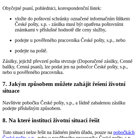
Obyčejné psaní, pohlednici, korespondenční lístek:
vložte do poštovní schránky označené informačním štítkem
České pošty, s.p. - zásilka musí být opatřena poštovními
známkami v příslušné hodnotě dle ceny služby,
podejte u pověřeného pracovníka České pošty, s.p., nebo
podejte na poště.
Zásilky, jejichž převzetí pošta stvrzuje (Doporučené zásilky, Cenné
balíky, Cenná psaní), lze podat jen na pobočce České pošty, s.p.,
nebo u pověřeného pracovníka.
7. Jakým způsobem můžete zahájit řešení životní
situace
Navštivte pobočku České pošty, s.p., a řádně zabalenou zásilku
podejte příslušným způsobem.
8. Na které instituci životní situaci řešit
Tuto situaci nelze řešit na žádném jiném úřadu, pouze na
pobočkách
České pošty, s.p.
, nebo u pověřeného pracovníka České pošty, s.p.