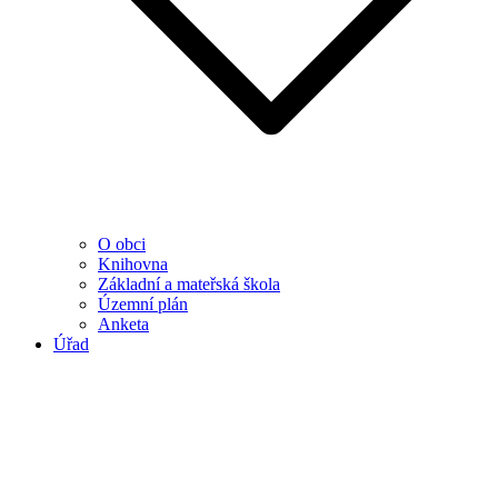
O obci
Knihovna
Základní a mateřská škola
Územní plán
Anketa
Úřad