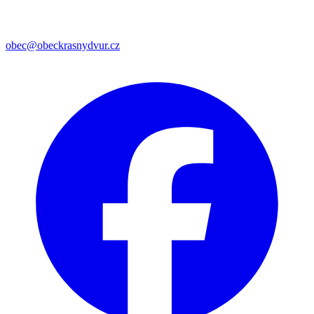
obec@obeckrasnydvur.cz