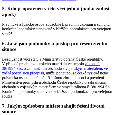
5. Kdo je oprávněn v této věci jednat (podat žádost
apod.)
Právnické a fyzické osoby způsobilé k právním úkonům a splňující
konkrétní podmínky stanovené v bližších podmínkách pro veřejnou
soutěž.
6. Jaké jsou podmínky a postup pro řešení životní
situace
Bezdlužnost vůči státu a Ministerstvu obrany České republiky.
V případě prodeje vojenského materiálu ve smyslu
zákona č.
38/1994 Sb., o zahraničním obchodu s vojenským materiálem, ve
znění pozdějších předpisů
, může jednat pouze česká fyzická nebo
právnická osoba, která má příslušnou zbrojní licenci a povolení
Ministerstva průmyslu a obchodu České republiky o zahraničním
obchodu s vojenským materiálem ve smyslu zákona č. 38/1994 Sb.
Konkrétní podmínky stanovené v bližších podmínkách pro veřejnou
soutěž.
7. Jakým způsobem můžete zahájit řešení životní
situace