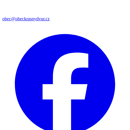
obec@obeckrasnydvur.cz