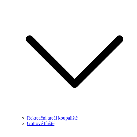
Rekreační areál koupaliště
Golfové hřiště