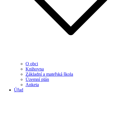
O obci
Knihovna
Základní a mateřská škola
Územní plán
Anketa
Úřad