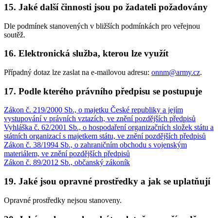
15. Jaké další činnosti jsou po žadateli požadovány
Dle podmínek stanovených v bližších podmínkách pro veřejnou
soutěž.
16. Elektronická služba, kterou lze využít
Případný dotaz lze zaslat na e-mailovou adresu:
onnm@army.cz
.
17. Podle kterého právního předpisu se postupuje
Zákon č. 219/2000 Sb., o majetku České republiky a jejím
vystupování v právních vztazích, ve znění pozdějších předpisů
Vyhláška č. 62/2001 Sb., o hospodaření organizačních složek státu a
státních organizací s majetkem státu, ve znění pozdějších předpisů
Zákon č. 38/1994 Sb., o zahraničním obchodu s vojenským
materiálem, ve znění pozdějších předpisů
Zákon č. 89/2012 Sb., občanský zákoník
19. Jaké jsou opravné prostředky a jak se uplatňují
Opravné prostředky nejsou stanoveny.