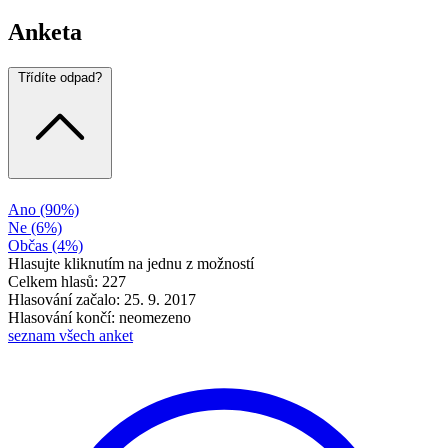
Anketa
Třídíte odpad?
Ano
(90%)
Ne
(6%)
Občas
(4%)
Hlasujte kliknutím na jednu z možností
Celkem hlasů: 227
Hlasování začalo: 25. 9. 2017
Hlasování končí: neomezeno
seznam všech anket