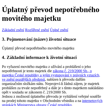
Úplatný převod nepotřebného
movitého majetku
Základní znění
Rozšířené znění
Úplné znění
3. Pojmenování (název) životní situace
Úplatný převod nepotřebného movitého majetku
4. Základní informace k životní situaci
Po vyřazení movitého majetku z užívání a prohlášení o jeho
nepotřebnosti je tento majetek dle
zákona č. 219/2000 Sb., o
majetku České republiky a jejím vystupování v právních vztazích,
ve znění pozdějších předpisů
, nabízen k převodu dalším
organizačním složkám státu. Neprojeví-li žádná zájem, je majetek
prohlášen za trvale nepotřebný a dále je s tímto majetkem nakládáno
opět v souladu se zákonem č. 219/2000 Sb.
Jednou z možností úplatného převodu je vyhlášení veřejné soutěže
na prodej tohoto majetku v Obchodním věstníku a na
internetových
stránkách Ministerstva obrany České republiky
.