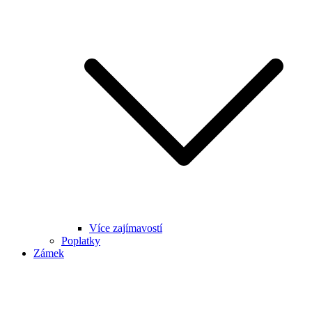
Více zajímavostí
Poplatky
Zámek