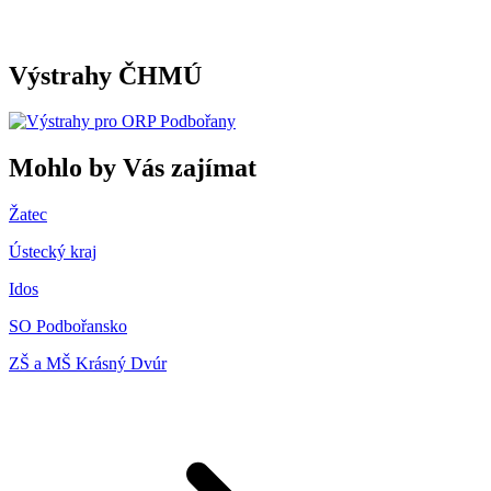
Výstrahy ČHMÚ
Mohlo by Vás zajímat
Žatec
Ústecký kraj
Idos
SO Podbořansko
ZŠ a MŠ Krásný Dvúr