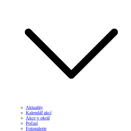
Aktuality
Kalendář akcí
Akce v okolí
Počasí
Fotogalerie