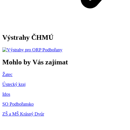
Výstrahy ČHMÚ
Mohlo by Vás zajímat
Žatec
Ústecký kraj
Idos
SO Podbořansko
ZŠ a MŠ Krásný Dvúr