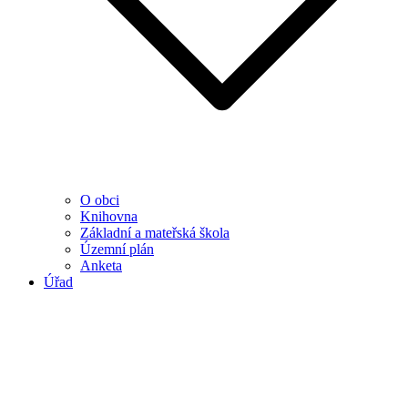
O obci
Knihovna
Základní a mateřská škola
Územní plán
Anketa
Úřad