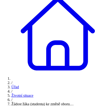
/
Úřad
/
Životní situace
/
Žádost žáka (studenta) ke změně oboru…