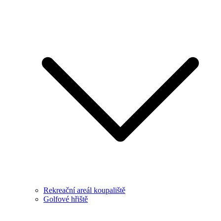
Rekreační areál koupaliště
Golfové hřiště