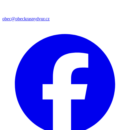
obec@obeckrasnydvur.cz