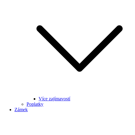
Více zajímavostí
Poplatky
Zámek