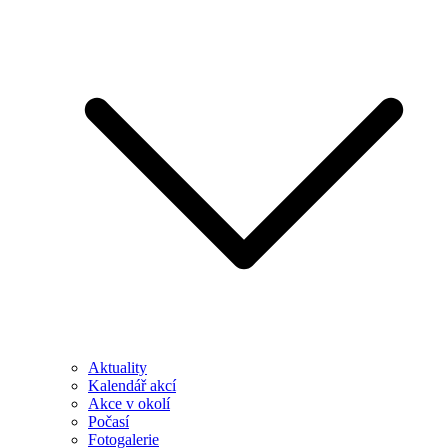
Aktuality
Kalendář akcí
Akce v okolí
Počasí
Fotogalerie