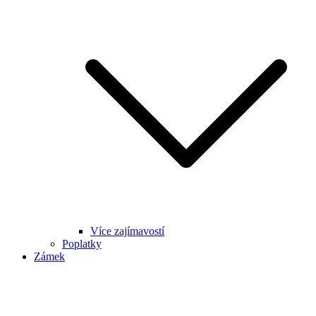
Více zajímavostí
Poplatky
Zámek