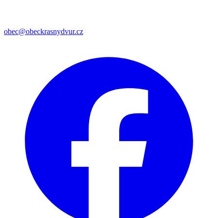
obec@obeckrasnydvur.cz