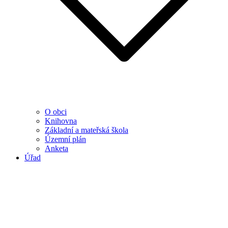
O obci
Knihovna
Základní a mateřská škola
Územní plán
Anketa
Úřad