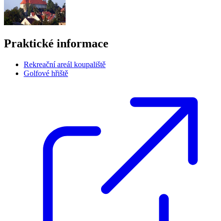
Praktické informace
Rekreační areál koupaliště
Golfové hřiště