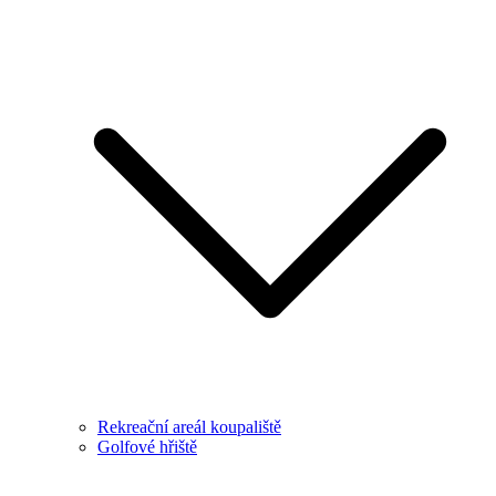
Rekreační areál koupaliště
Golfové hřiště