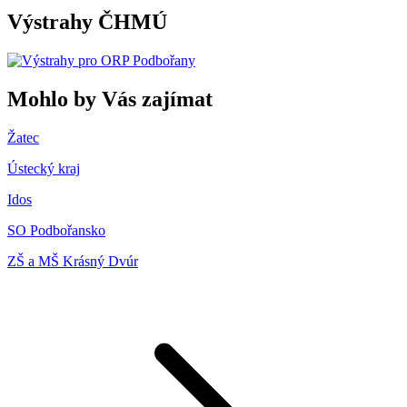
Výstrahy ČHMÚ
Mohlo by Vás zajímat
Žatec
Ústecký kraj
Idos
SO Podbořansko
ZŠ a MŠ Krásný Dvúr