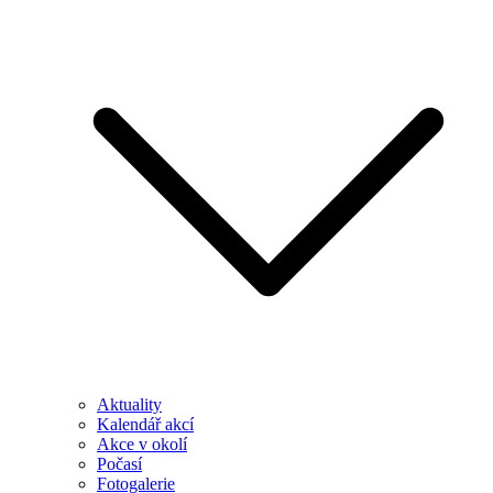
Aktuality
Kalendář akcí
Akce v okolí
Počasí
Fotogalerie