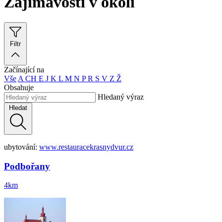
Zajímavosti v okolí
Filtr
Začínající na
Vše
A
CH
E
J
K
L
M
N
P
R
S
V
Z
Ž
Obsahuje
Hledaný výraz
Hledat
ubytování:
www.restauracekrasnydvur.cz
Podbořany
4km