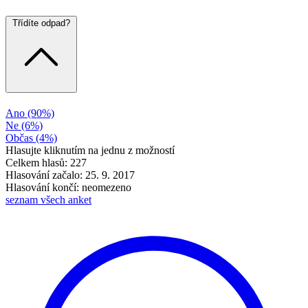
Třídíte odpad?
Ano
(90%)
Ne
(6%)
Občas
(4%)
Hlasujte kliknutím na jednu z možností
Celkem hlasů: 227
Hlasování začalo: 25. 9. 2017
Hlasování končí: neomezeno
seznam všech anket