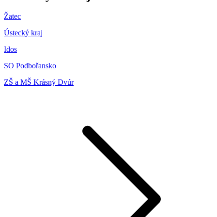
Žatec
Ústecký kraj
Idos
SO Podbořansko
ZŠ a MŠ Krásný Dvúr