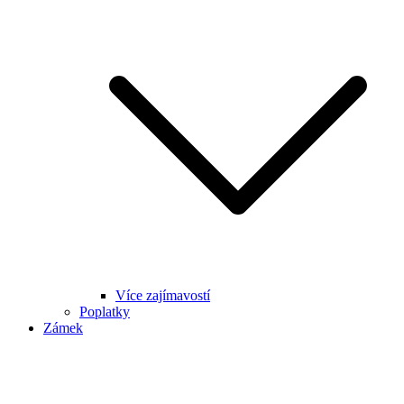
Více zajímavostí
Poplatky
Zámek