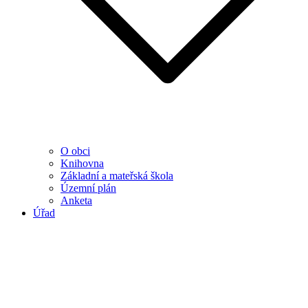
O obci
Knihovna
Základní a mateřská škola
Územní plán
Anketa
Úřad