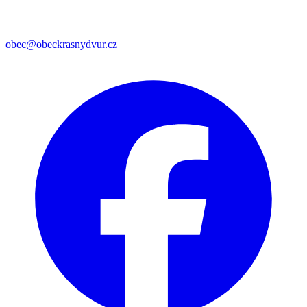
obec@obeckrasnydvur.cz