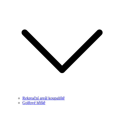
Rekreační areál koupaliště
Golfové hřiště