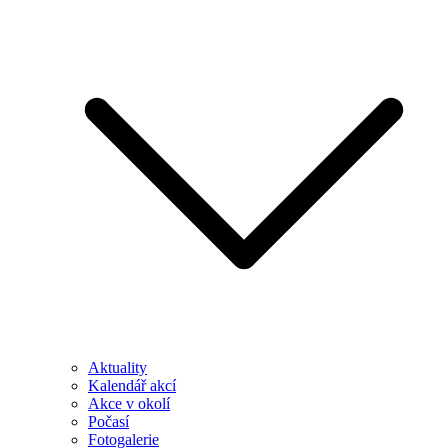
Aktuality
Kalendář akcí
Akce v okolí
Počasí
Fotogalerie