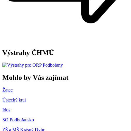
Výstrahy ČHMÚ
Mohlo by Vás zajímat
Žatec
Ústecký kraj
Idos
SO Podbořansko
ZŠ a MŠ Krásný Dvúr