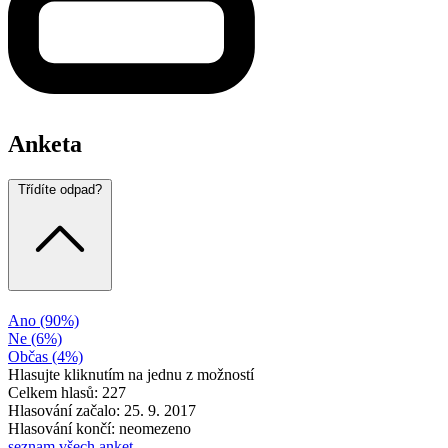
Anketa
Třídíte odpad?
Ano
(90%)
Ne
(6%)
Občas
(4%)
Hlasujte kliknutím na jednu z možností
Celkem hlasů: 227
Hlasování začalo: 25. 9. 2017
Hlasování končí: neomezeno
seznam všech anket