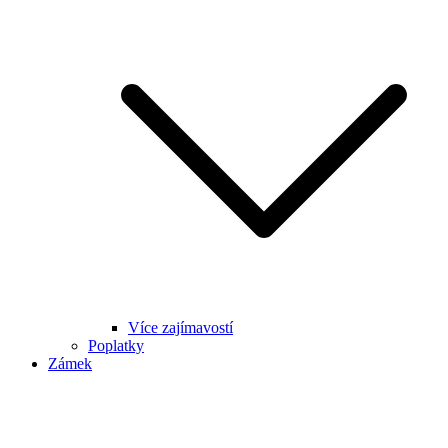
Více zajímavostí
Poplatky
Zámek