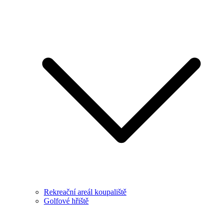
Rekreační areál koupaliště
Golfové hřiště