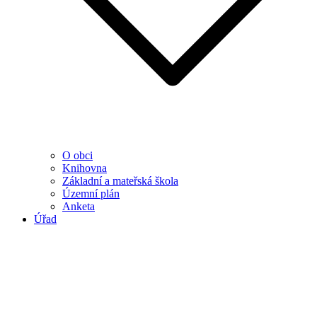
O obci
Knihovna
Základní a mateřská škola
Územní plán
Anketa
Úřad