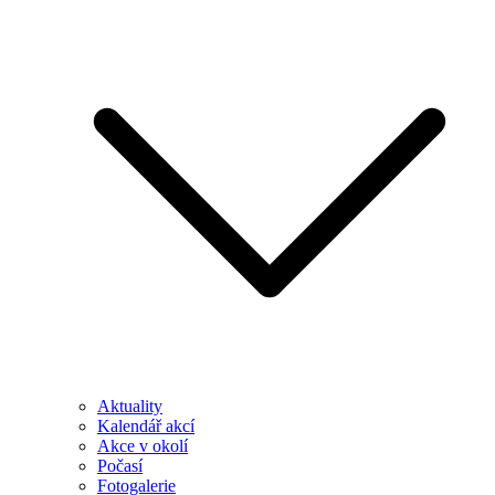
Aktuality
Kalendář akcí
Akce v okolí
Počasí
Fotogalerie