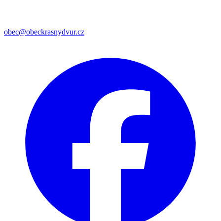
obec@obeckrasnydvur.cz