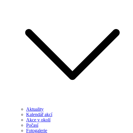
Aktuality
Kalendář akcí
Akce v okolí
Počasí
Fotogalerie