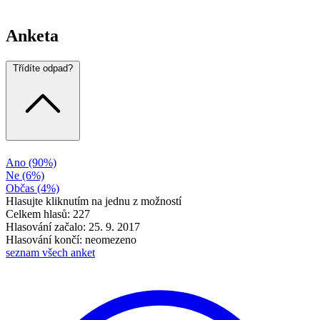
Anketa
Třídíte odpad?
Ano
(90%)
Ne
(6%)
Občas
(4%)
Hlasujte kliknutím na jednu z možností
Celkem hlasů: 227
Hlasování začalo: 25. 9. 2017
Hlasování končí: neomezeno
seznam všech anket