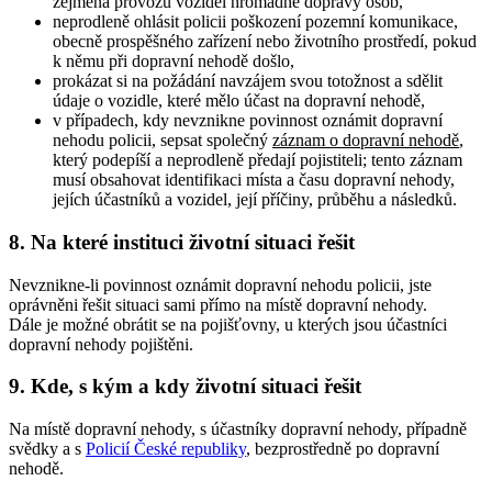
zejména provozu vozidel hromadné dopravy osob,
neprodleně ohlásit policii poškození pozemní komunikace,
obecně prospěšného zařízení nebo životního prostředí, pokud
k němu při dopravní nehodě došlo,
prokázat si na požádání navzájem svou totožnost a sdělit
údaje o vozidle, které mělo účast na dopravní nehodě,
v případech, kdy nevznikne povinnost oznámit dopravní
nehodu policii, sepsat společný
záznam o dopravní nehodě
,
který podepíší a neprodleně předají pojistiteli; tento záznam
musí obsahovat identifikaci místa a času dopravní nehody,
jejích účastníků a vozidel, její příčiny, průběhu a následků.
8. Na které instituci životní situaci řešit
Nevznikne-li povinnost oznámit dopravní nehodu policii, jste
oprávněni řešit situaci sami přímo na místě dopravní nehody.
Dále je možné obrátit se na pojišťovny, u kterých jsou účastníci
dopravní nehody pojištěni.
9. Kde, s kým a kdy životní situaci řešit
Na místě dopravní nehody, s účastníky dopravní nehody, případně
svědky a s
Policií České republiky
, bezprostředně po dopravní
nehodě.