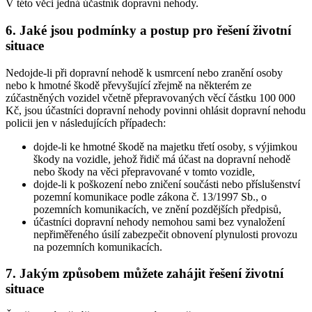
V této věci jedná účastník dopravní nehody.
6. Jaké jsou podmínky a postup pro řešení životní
situace
Nedojde-li při dopravní nehodě k usmrcení nebo zranění osoby
nebo k hmotné škodě převyšující zřejmě na některém ze
zúčastněných vozidel včetně přepravovaných věcí částku 100 000
Kč, jsou účastníci dopravní nehody povinni ohlásit dopravní nehodu
policii jen v následujících případech:
dojde-li ke hmotné škodě na majetku třetí osoby, s výjimkou
škody na vozidle, jehož řidič má účast na dopravní nehodě
nebo škody na věci přepravované v tomto vozidle,
dojde-li k poškození nebo zničení součásti nebo příslušenství
pozemní komunikace podle zákona č. 13/1997 Sb., o
pozemních komunikacích, ve znění pozdějších předpisů,
účastníci dopravní nehody nemohou sami bez vynaložení
nepřiměřeného úsilí zabezpečit obnovení plynulosti provozu
na pozemních komunikacích.
7. Jakým způsobem můžete zahájit řešení životní
situace