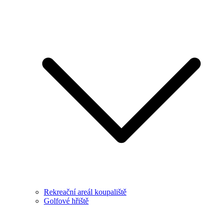
Rekreační areál koupaliště
Golfové hřiště