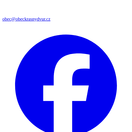
obec@obeckrasnydvur.cz