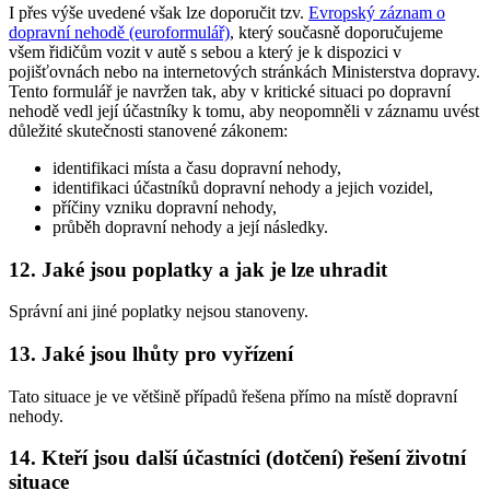
I přes výše uvedené však lze doporučit tzv.
Evropský záznam o
dopravní nehodě (euroformulář)
, který současně doporučujeme
všem řidičům vozit v autě s sebou a který je k dispozici v
pojišťovnách nebo na internetových stránkách Ministerstva dopravy.
Tento formulář je navržen tak, aby v kritické situaci po dopravní
nehodě vedl její účastníky k tomu, aby neopomněli v záznamu uvést
důležité skutečnosti stanovené zákonem:
identifikaci místa a času dopravní nehody,
identifikaci účastníků dopravní nehody a jejich vozidel,
příčiny vzniku dopravní nehody,
průběh dopravní nehody a její následky.
12. Jaké jsou poplatky a jak je lze uhradit
Správní ani jiné poplatky nejsou stanoveny.
13. Jaké jsou lhůty pro vyřízení
Tato situace je ve většině případů řešena přímo na místě dopravní
nehody.
14. Kteří jsou další účastníci (dotčení) řešení životní
situace