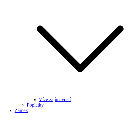
Více zajímavostí
Poplatky
Zámek