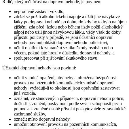
Řidič, který měl účast na dopravní nehodě, je povinen:
neprodleně zastavit vozidlo,
zdržet se požití alkoholického nápoje a užití jiné návykové
látky po dopravní nehodě po dobu, do kdy by to bylo na újmu
zjištění, zda před jízdou nebo během jízdy požil alkoholický
nápoj nebo užil jinou návykovou látku, vždy však do doby
příjezdu policisty v případě, že jsou účastníci dopravní
nehody povinni ohlásit dopravní nehodu policistovi,
učinit opatření k zabránění vzniku škody osobám nebo
věcem, pokud tato hrozí v důsledku dopravní nehody, a
spolupracovat při zjišťování skutkového stavu.
Účastníci dopravní nehody jsou povinni:
učinit vhodná opatření, aby nebyla ohrožena bezpečnost
provozu na pozemních komunikacích v místě dopravní
nehody; vyžadují-li to okolnosti jsou oprávněni zastavovat
jiná vozidla,
oznámit, ve stanovených případech, dopravní nehodu policii;
došlo-li k zranění, poskytnout podle svých schopností první
pomoc a k zraněné osobě přivolat poskytovatele zdravotnické
záchranné služby,
označit místo dopravní nehody,
umožnit obnovení provozu na pozemních komunikacích,