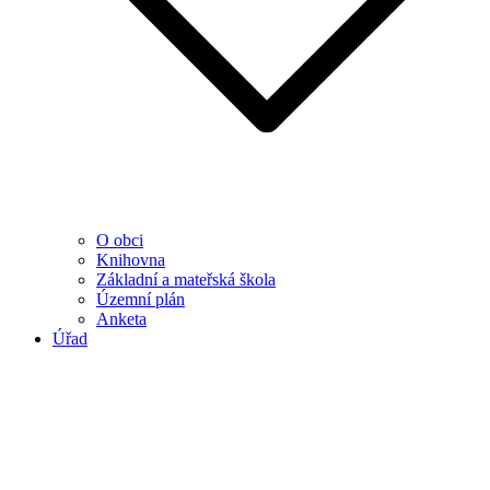
O obci
Knihovna
Základní a mateřská škola
Územní plán
Anketa
Úřad