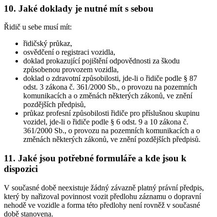
10. Jaké doklady je nutné mít s sebou
Řidič u sebe musí mít:
řidičský průkaz,
osvědčení o registraci vozidla,
doklad prokazující pojištění odpovědnosti za škodu
způsobenou provozem vozidla,
doklad o zdravotní způsobilosti, jde-li o řidiče podle § 87
odst. 3 zákona č. 361/2000 Sb., o provozu na pozemních
komunikacích a o změnách některých zákonů, ve znění
pozdějších předpisů,
průkaz profesní způsobilosti řidiče pro příslušnou skupinu
vozidel, jde-li o řidiče podle § 6 odst. 9 a 10 zákona č.
361/2000 Sb., o provozu na pozemních komunikacích a o
změnách některých zákonů, ve znění pozdějších předpisů.
11. Jaké jsou potřebné formuláře a kde jsou k
dispozici
V současné době neexistuje žádný závazně platný právní předpis,
který by nařizoval povinnost vozit předlohu záznamu o dopravní
nehodě ve vozidle a forma této předlohy není rovněž v současné
době stanovena.