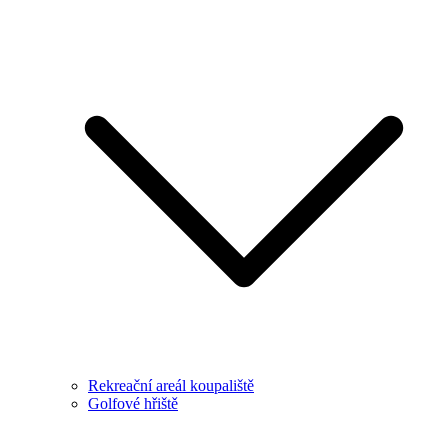
Rekreační areál koupaliště
Golfové hřiště