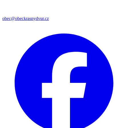
obec@obeckrasnydvur.cz