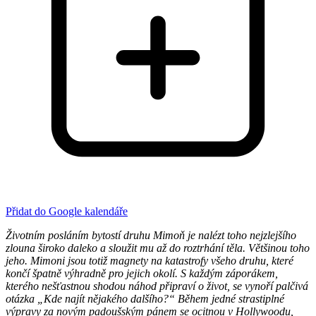
Přidat do Google kalendáře
Životním posláním bytostí druhu Mimoň je nalézt toho nejzlejšího
zlouna široko daleko a sloužit mu až do roztrhání těla. Většinou toho
jeho. Mimoni jsou totiž magnety na katastrofy všeho druhu, které
končí špatně výhradně pro jejich okolí. S každým záporákem,
kterého nešťastnou shodou náhod připraví o život, se vynoří palčivá
otázka „Kde najít nějakého dalšího?“ Během jedné strastiplné
výpravy za novým padoušským pánem se ocitnou v Hollywoodu,