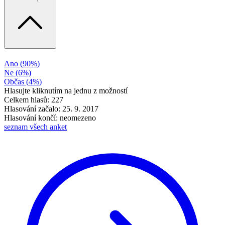
Ano
(90%)
Ne
(6%)
Občas
(4%)
Hlasujte kliknutím na jednu z možností
Celkem hlasů: 227
Hlasování začalo: 25. 9. 2017
Hlasování končí: neomezeno
seznam všech anket