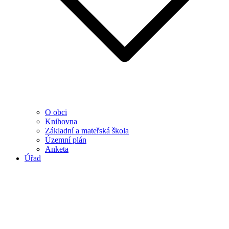
O obci
Knihovna
Základní a mateřská škola
Územní plán
Anketa
Úřad