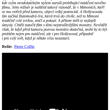
kde svým neodolatelným stylem naruší probíhající natáčení nového
filmu. Jeho režisér je naštěstí takový vizionář, že v Mimoních, kteří
se mu vetřeli před kameru, objeví velký potenciál. A Hollywoodu
tím začíná žlutomodrá éra, která trvá do chvíle, než to Mimoni
tradičně celé zvržou, zničí a pokazí. A přitom měli ty nejlepší
úmysly. Chtěli natočit film s těmi nejstrašlivějšími monstry. Nevěděli
však, že když před kameru pozvou monstra skutečná, mohl by to být
problém nejen pro natáčení, ale i pro Hollywood, případně
i pro celý svět, když je někdo včas nezastaví.
Režie:
Pierre Coffin