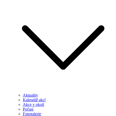
Aktuality
Kalendář akcí
Akce v okolí
Počasí
Fotogalerie