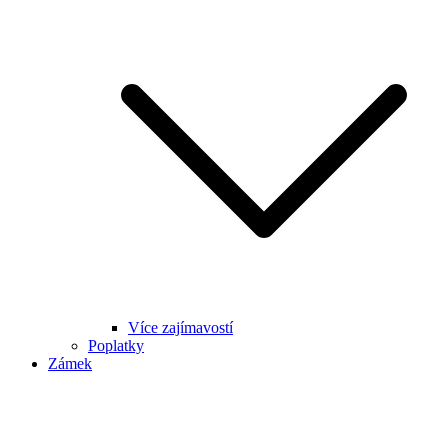
Více zajímavostí
Poplatky
Zámek