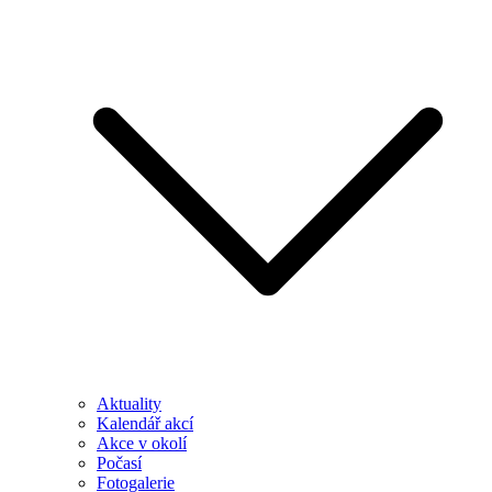
Aktuality
Kalendář akcí
Akce v okolí
Počasí
Fotogalerie