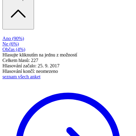
Ano
(90%)
Ne
(6%)
Občas
(4%)
Hlasujte kliknutím na jednu z možností
Celkem hlasů: 227
Hlasování začalo: 25. 9. 2017
Hlasování končí: neomezeno
seznam všech anket