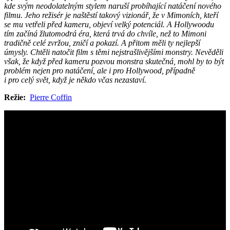
kde svým neodolatelným stylem naruší probíhající natáčení nového
filmu. Jeho režisér je naštěstí takový vizionář, že v Mimoních, kteří
se mu vetřeli před kameru, objeví velký potenciál. A Hollywoodu
tím začíná žlutomodrá éra, která trvá do chvíle, než to Mimoni
tradičně celé zvržou, zničí a pokazí. A přitom měli ty nejlepší
úmysly. Chtěli natočit film s těmi nejstrašlivějšími monstry. Nevěděli
však, že když před kameru pozvou monstra skutečná, mohl by to být
problém nejen pro natáčení, ale i pro Hollywood, případně
i pro celý svět, když je někdo včas nezastaví.
Režie:
Pierre Coffin