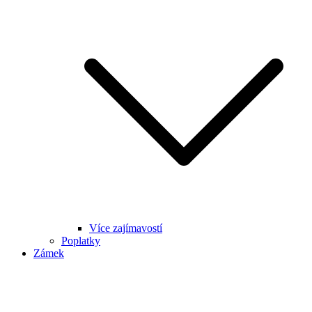
Více zajímavostí
Poplatky
Zámek