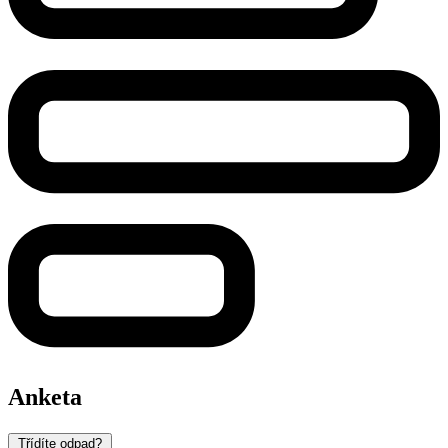
Anketa
Třídíte odpad?